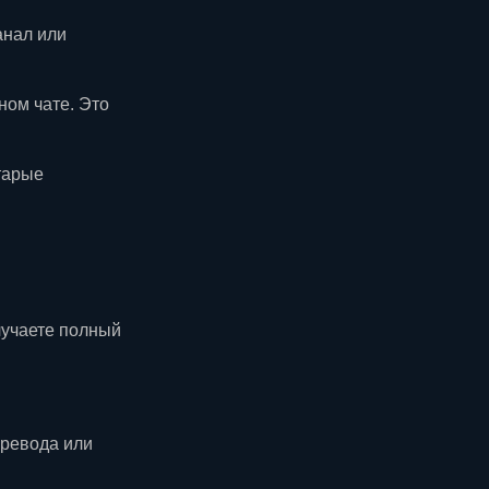
анал или
ном чате. Это
тарые
лучаете полный
еревода или