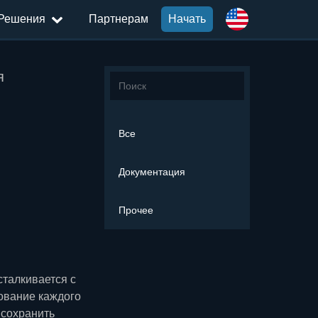
Решения
Партнерам
Начать
я
Все
Документация
Прочее
сталкивается с
ование каждого
 сохранить