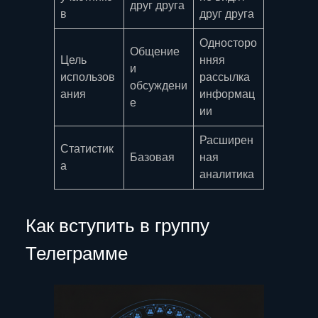
друг друга
в
друг друга
Односторо
Общение
Цель
нняя
и
использов
рассылка
обсуждени
ания
информац
е
ии
Расширен
Статистик
Базовая
ная
а
аналитика
Как вступить в группу
Телеграмме