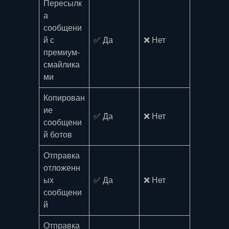
Пересылк
а
сообщени
й с
✅ Да
❌ Нет
премиум-
смайлика
ми
Копирован
ие
✅ Да
❌ Нет
сообщени
й ботов
Отправка
отложенн
ых
✅ Да
❌ Нет
сообщени
й
Отправка