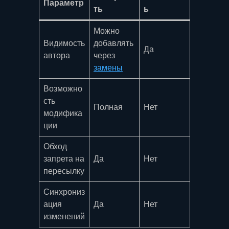
Параметр
ть
ь
Можно
Видимость
добавлять
Да
автора
через
замены
Возможно
сть
Полная
Нет
модифика
ции
Обход
запрета на
Да
Нет
пересылку
Синхрониз
ация
Да
Нет
изменений