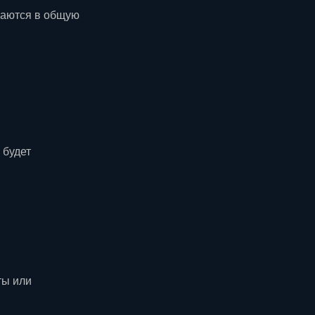
ваются в общую
 будет
ты или