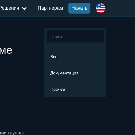
Решения
Партнерам
Начать
мме
Все
Документация
Прочее
Е
пии группы