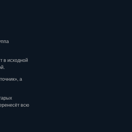
уппа
т в исходной
ой.
точник», а
тарых
еренесёт всю