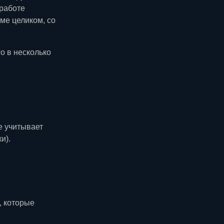
 работе
ме целиком, со
о в несколько
е учитывает
и).
, которые